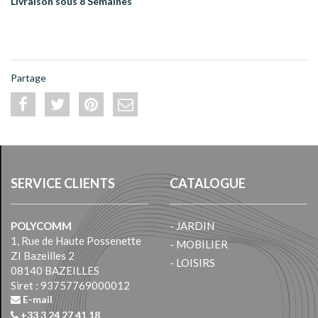
Livraison sous 8 Semaines
Partage
SERVICE CLIENTS
CATALOGUE
POLYCOMM
- JARDIN
1, Rue de Haute Possenette
- MOBILIER
ZI Bazeilles 2
- LOISIRS
08140 BAZEILLES
Siret : 93757769000012
E-mail
+33 3 24 27 41 18