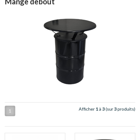
Mange debout
Afficher
1
à
3
(sur
3
produits)
1