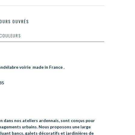
JOURS OUVRÉS
 COULEURS
ndélabre voirie made in France .
435
in dans nos ateliers ardennais, sont conçus pour
énagements urbains. Nous proposons une large
luant bancs, galets décoratifs et jardinières de