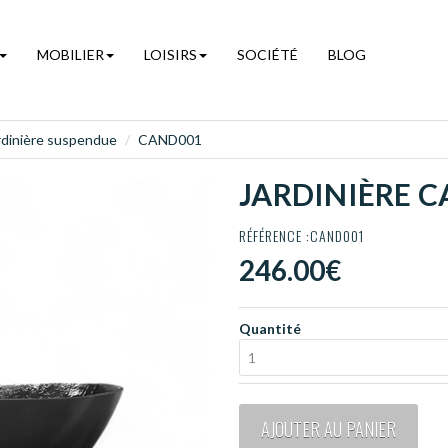
MOBILIER
LOISIRS
SOCIÉTÉ
BLOG
rdinière suspendue
CAND001
JARDINIÈRE 
RÉFÉRENCE :CAND001
246.00€
Quantité
1
AJOUTER AU PANIER