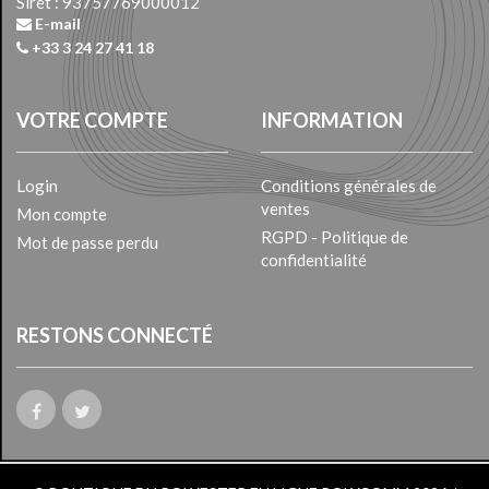
Siret : 93757769000012
E-mail
+33 3 24 27 41 18
VOTRE COMPTE
INFORMATION
Login
Conditions générales de
ventes
Mon compte
RGPD - Politique de
Mot de passe perdu
confidentialité
RESTONS CONNECTÉ